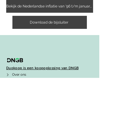
Bekijk de Nederlandse inflatie van '96 t/m januari 2024
Download de bijsluiter
Duokoop is een koopoplossing van DNGB
Over ons
Ga naar de website van DNGB
Duurzaam
CSR-beleid
Klachtenregeling
Betaalachterstand
Duokoop voor professionals